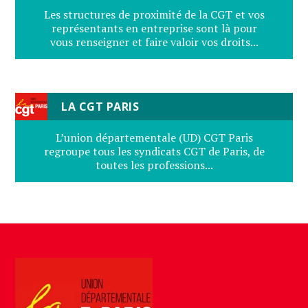
Les structures de proximité de la CGT et vos
représentants en entreprise sont là pour
vous renseigner et faire valoir vos droits...
LA CGT PARIS
L’union départementale (UD) CGT Paris
regroupe tous les syndicats CGT de Paris, de
toutes les professions...