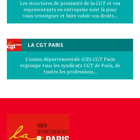
Les structures de proximité de la CGT et vos
représentants en entreprise sont là pour
vous renseigner et faire valoir vos droits...
LA CGT PARIS
L’union départementale (UD) CGT Paris
regroupe tous les syndicats CGT de Paris, de
toutes les professions...