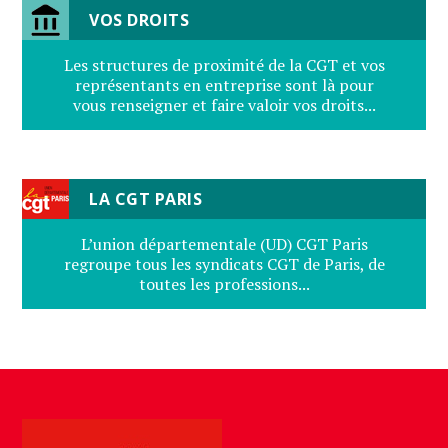
VOS DROITS
Les structures de proximité de la CGT et vos
représentants en entreprise sont là pour
vous renseigner et faire valoir vos droits...
LA CGT PARIS
L’union départementale (UD) CGT Paris
regroupe tous les syndicats CGT de Paris, de
toutes les professions...